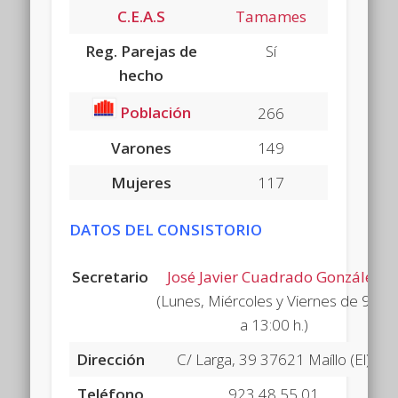
C.E.A.S
Tamames
Reg. Parejas de
Sí
hecho
Población
266
Varones
149
Mujeres
117
DATOS DEL CONSISTORIO
Secretario
José Javier Cuadrado González
(Lunes, Miércoles y Viernes de 9:30
a 13:00 h.)
Dirección
C/ Larga, 39 37621 Maíllo (El)
Teléfono
923 48 55 01